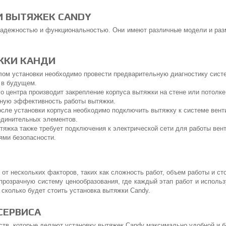
И ВЫТЯЖЕК CANDY
надежностью и функциональностью. Они имеют различные модели и раз
ЖКИ КАНДИ
лом установки необходимо провести предварительную диагностику систе
 в будущем.
о центра производит закрепление корпуса вытяжки на стене или потолк
ьную эффективность работы вытяжки.
осле установки корпуса необходимо подключить вытяжку к системе вент
единительных элементов.
тяжка также требует подключения к электрической сети для работы вен
ями безопасности.
от нескольких факторов, таких как сложность работ, объем работы и ст
прозрачную систему ценообразования, где каждый этап работ и исполь
 сколько будет стоить установка вытяжки Candy.
СЕРВИСА
тв, которые делают установку вытяжек Candy максимально удобной и б