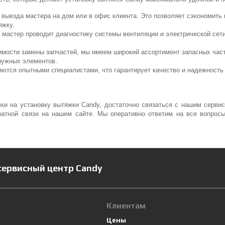
 выезда мастера на дом или в офис клиента. Это позволяет сэкономить
яжку.
ш мастер проводит диагностику системы вентиляции и электрической се
имости замены запчастей, мы имеем широкий ассортимент запасных част
нужных элементов.
яются опытными специалистами, что гарантирует качество и надежность
вки на установку вытяжки Candy, достаточно связаться с нашим серв
атной связи на нашем сайте. Мы оперативно ответим на все вопросы
сервисный центр Candy
Клиентам
Цены