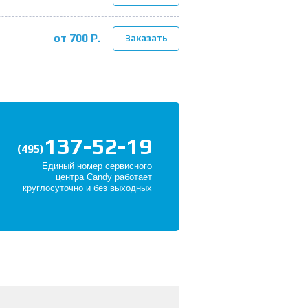
от 700 Р.
Заказать
137-52-19
(495)
Единый номер сервисного
центра Candy работает
круглосуточно и без выходных