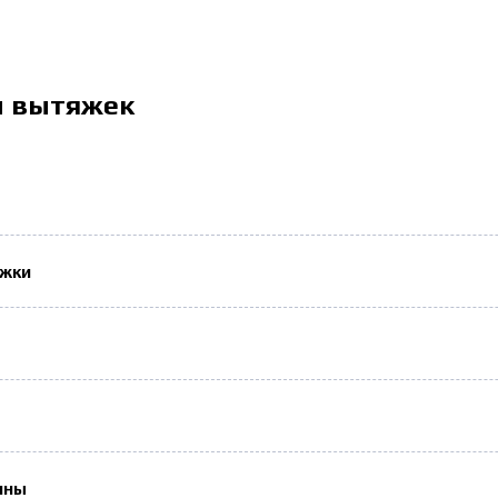
и вытяжек
яжки
ины