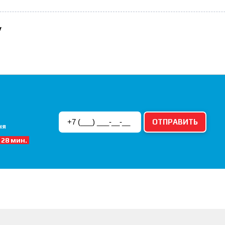
у
ня
 28 мин.