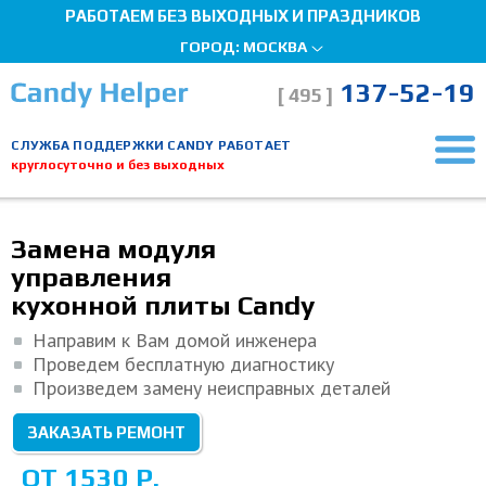
РАБОТАЕМ БЕЗ ВЫХОДНЫХ И ПРАЗДНИКОВ
ГОРОД:
МОСКВА
137-52-19
[ 495 ]
СЛУЖБА ПОДДЕРЖКИ CANDY РАБОТАЕТ
круглосуточно и без выходных
Главная страница
Ремонт электроплит
Замена модуля управления
Мы здесь, чтобы помочь!
Замена модуля
управления
кухонной плиты Candy
Направим к Вам домой инженера
Проведем бесплатную диагностику
Произведем замену неисправных деталей
ЗАКАЗАТЬ РЕМОНТ
ОТ 1530 Р.