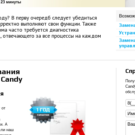
 23 минуты
Возмож
оду? В перву очередб следует убедиться
орректно выполняют свои функции. Также
Замен
ма часто требуется диагностика
Устран
, отвечающего за все процессы на каждом
Замен
управ
вания
Сп
 Candy
Полу
Cand
обсл
яя
 от
а
и. А
если наш