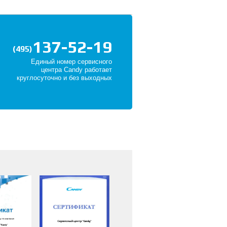
137-52-19
(495)
Единый номер сервисного
центра Candy работает
круглосуточно и без выходных