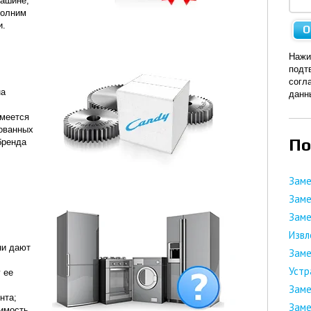
машине,
полним
и.
Нажи
подт
согл
на
дан
меется
бованных
По
бренда
Заме
Зам
Заме
Извл
ни дают
Заме
Устр
 ее
Заме
нта;
Заме
оимость