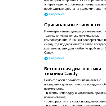
мастер ремонтировал ТЭН в стиральной 
а через неделю сломалась помпа, мы вы
необходимые работы на условиях гаранти
Подробнее
Оригинальные запчасти
Инженеры нашего центра устанавливают 
технику клиента только оригинальные
комплектующие. В нашем распоряжении и
склад, где поддерживается запас востре
комплектующих для любых устройств от 
Candy.
Подробнее
Бесплатная диагностика
техники Candy
Ремонт любой сложности начинается с
проведения диагностических процедур. О
возможность:
- выявить неполадку и установить причину
возникновения;
- точно рассчитать сроки проведения ремо
- вычислить и согласовать с клиентом ст