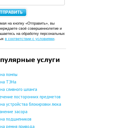
мая на кнопку «Отправить», вы
верждаете своё совершеннолетие и
ашаетесь на обработку персональных
ных
в соответствии с условиями
.
пулярные услуги
на помпы
ена ТЭНа
на сливного шланга
ечение посторонних предметов
на устройства блокировки люка
анение засора
на подшипников
на ремня привода