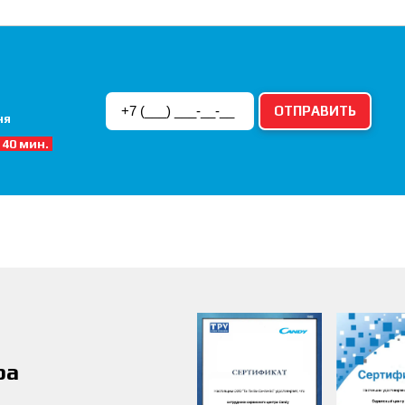
ня
 40 мин.
ра