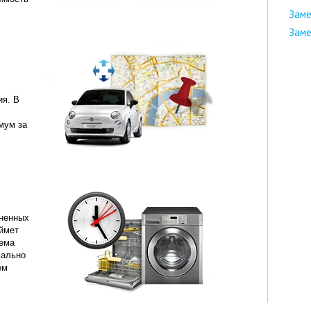
Заме
Заме
ия. В
мум за
аненных
аймет
хема
мально
ем