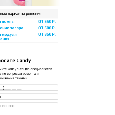
ные варианты решения
а помпы
ОТ 650 Р.
ение засора
ОТ 500 Р.
а модуля
ОТ 850 Р.
ления
росите Candy
чите консультацию специалистов
y по вопросам ремонта и
уживания техники.