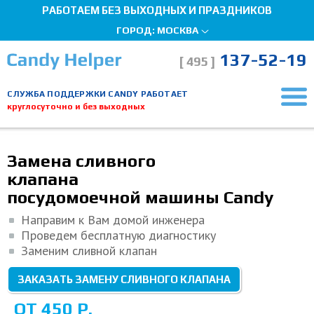
РАБОТАЕМ БЕЗ ВЫХОДНЫХ И ПРАЗДНИКОВ
ГОРОД:
МОСКВА
137-52-19
[ 495 ]
СЛУЖБА ПОДДЕРЖКИ CANDY РАБОТАЕТ
круглосуточно и без выходных
Главная страница
Ремонт посудомоечных машин
Замена сливного клапана
Мы здесь, чтобы помочь!
Замена сливного
клапана
посудомоечной машины Candy
Направим к Вам домой инженера
Проведем бесплатную диагностику
Заменим сливной клапан
ЗАКАЗАТЬ ЗАМЕНУ СЛИВНОГО КЛАПАНА
ОТ 450 Р.