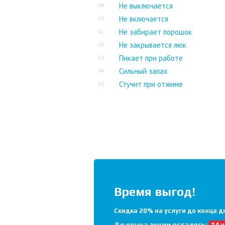
Не выключается
09
Не включается
10
Не забирает порошок
11
Не закрывается люк
12
Пикает при работе
13
Сильный запах
14
Стучит при отжиме
15
Время выгод!
Скидка 20% на услуги до конца д
До конца акции осталось:
14 ч