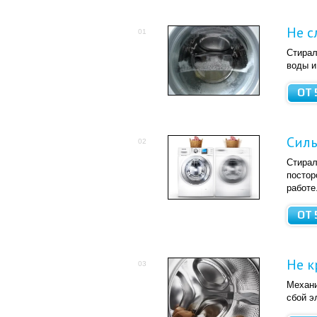
Не с
01
Стирал
воды и
ОТ 
Сил
02
Стирал
постор
работе
ОТ 
Не к
03
Механи
сбой э