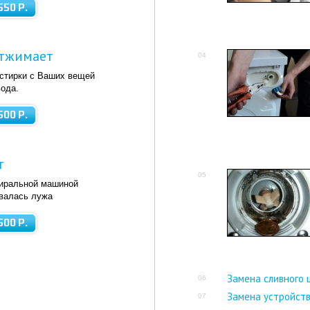
550 Р.
отжимает
04
стирки с Ваших вещей
вода.
500 Р.
т
05
иральной машиной
валась лужа
500 Р.
Замена сливного 
06
Замена устройств
07