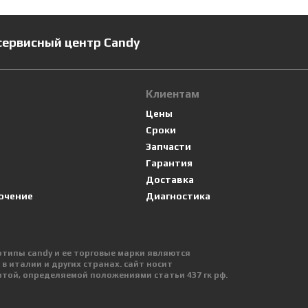
сервисный центр Candy
Клиентам
Цены
Сроки
Запчасти
Гарантия
Доставка
ючение
Диагностика
оготипы candy и ее торговые марки являются
 италии и других странах. сайт носит
той, определяемой положениями статьи 437 гк рф.