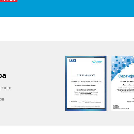
ра
сного
ов