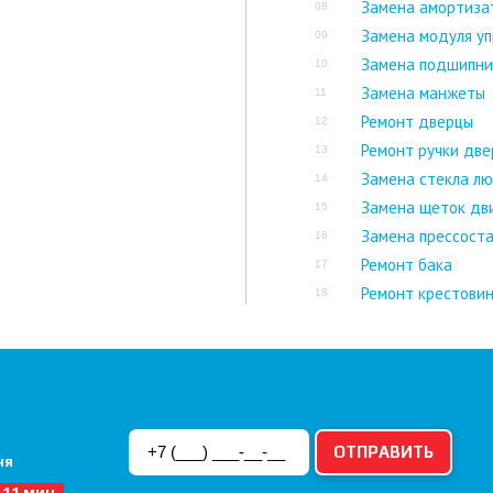
Замена амортиза
08
Замена модуля уп
09
Замена подшипни
10
Замена манжеты
11
Ремонт дверцы
12
Ремонт ручки дв
13
Замена стекла лю
14
Замена щеток дв
15
Замена прессост
16
Ремонт бака
17
Ремонт крестови
18
ня
 11 мин.