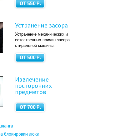
ОТ 550 Р.
Устранение засора
Устранение механических и
естественных причин засора
стиральной машины.
ОТ 500 Р.
Извлечение
посторонних
предметов
ОТ 700 Р.
шланга
а блокировки люка