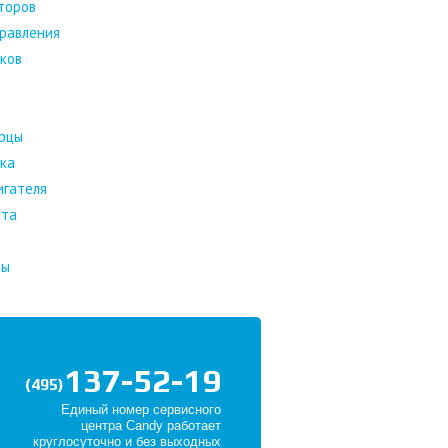
торов
равления
ков
ерцы
ка
игателя
ата
ны
137-52-19
(495)
Единый номер сервисного
центра Candy работает
круглосуточно и без выходных