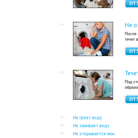
ОТ 
Не 
04
После 
течет 
ОТ 
Тече
05
Под ст
образо
ОТ 
Не греет воду
07
Не заливает воду
06
Не открывается люк
08