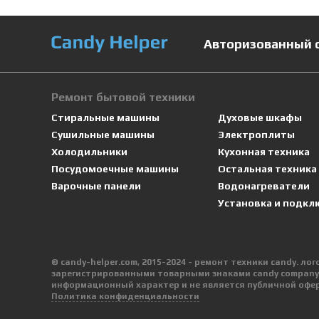
Авторизованный 
Ремонт бытовой техники
Стиральные машины
Духовые шкафы
Сушильные машины
Электроплиты
Холодильники
Кухонная техника
Посудомоечные машины
Остальная техника
Варочные панели
Водонагреватели
Установка и подкл
© candy-helper.com, 2015-2024 - ремонт техники candy. л
зарегистрированными товарными знаками candy company в
информационный характер и не является публичной офер
Политика конфиденциальности