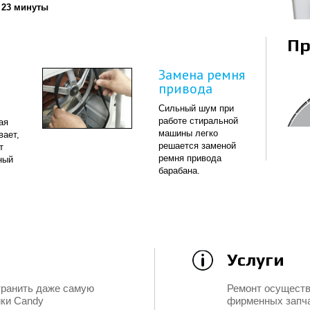
 23 минуты
Пр
Замена ремня
привода
Сильный шум при
работе стиральной
ая
машины легко
вает,
решается заменой
т
ремня привода
ный
барабана.
Услуги
транить даже самую
Ремонт осуществ
ики Candy
фирменных запч