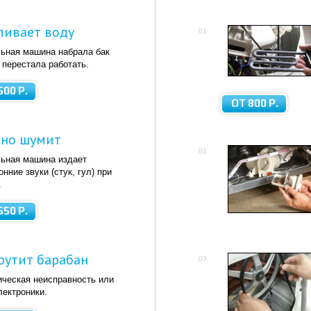
ливает воду
01
ьная машина набрала бак
 перестала работать.
500 Р.
ОТ 800 Р.
ьно шумит
02
ьная машина издает
онние звуки (стук, гул) при
.
550 Р.
рутит барабан
03
ческая неисправность или
лектроники.